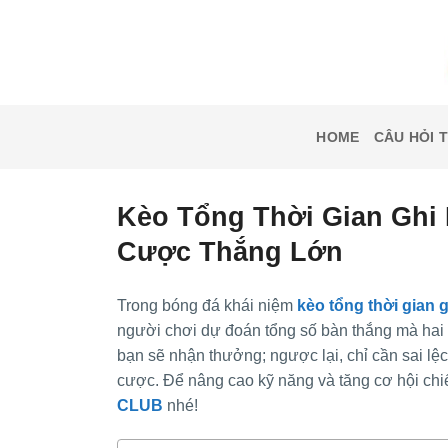
Skip
to
content
HOME
CÂU HỎI 
Kèo Tổng Thời Gian Ghi
Cược Thắng Lớn
Trong bóng đá khái niệm
kèo tổng thời gian g
người chơi dự đoán tổng số bàn thắng mà hai 
bạn sẽ nhận thưởng; ngược lại, chỉ cần sai lệ
cược. Để nâng cao kỹ năng và tăng cơ hội chi
CLUB
nhé!