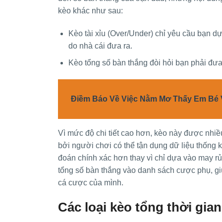
kèo khác như sau:
Kèo tài xỉu (Over/Under) chỉ yêu cầu bạn d
do nhà cái đưa ra.
Kèo tổng số bàn thắng đòi hỏi bạn phải đưa
Điềm Báo Về Việc Nằm Mơ Thấy Em Bé 
Vì mức độ chi tiết cao hơn, kèo này được nhiề
bởi người chơi có thể tận dụng dữ liệu thống 
đoán chính xác hơn thay vì chỉ dựa vào may rủ
tổng số bàn thắng vào danh sách cược phụ, gi
cá cược của mình.
Các loại kèo tổng thời gian