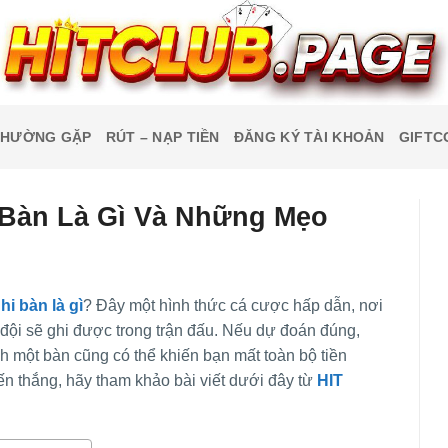
THƯỜNG GẶP
RÚT – NẠP TIỀN
ĐĂNG KÝ TÀI KHOẢN
GIFTC
 Bàn Là Gì Và Những Mẹo
hi bàn là gì
? Đây
một hình thức cá cược hấp dẫn, nơi
đội sẽ ghi được trong trận đấu. Nếu dự đoán đúng,
ch một bàn cũng có thể khiến bạn mất toàn bộ tiền
ến thắng, hãy tham khảo bài viết dưới đây từ
HIT