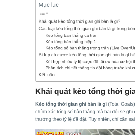
Mục lục
Khái quát kèo tổng thời gian ghi bàn là gì?
Các loại kèo tổng thời gian ghi bàn là gì trong bó
Kèo tổng bàn thắng cả trận
Kèo tổng bàn thắng hiệp 1
Kèo tổng số bàn thắng trong trận (Live Over/U
Bí kíp cá cược kèo tổng thời gian ghi bàn là gì h
Kết hợp nhiều tỷ lệ cược để tối ưu hóa cơ hội 
Phân tích chi tiết thông tin đội bóng trước khi 
Kết luận
Khái quát kèo tổng thời gia
Kèo tổng thời gian ghi bàn là gì
(Total Goals
chính xác tổng số bàn thắng mà hai đội sẽ gh
thưởng theo tỷ lệ đã đặt. Tuy nhiên, chỉ cần sa