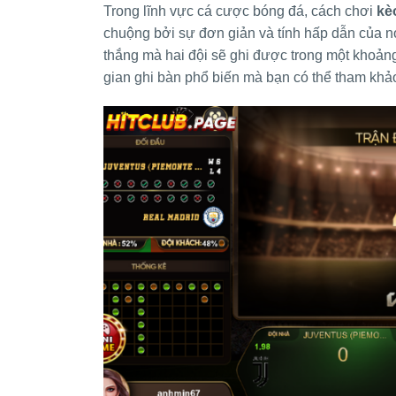
Trong lĩnh vực cá cược bóng đá, cách chơi
kèo
chuộng bởi sự đơn giản và tính hấp dẫn của n
thắng mà hai đội sẽ ghi được trong một khoảng
gian ghi bàn phổ biến mà bạn có thể tham khả