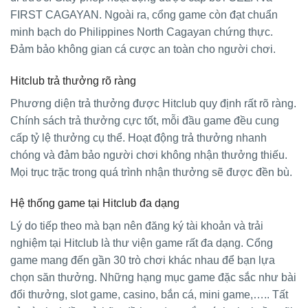
FIRST CAGAYAN. Ngoài ra, cổng game còn đạt chuẩn
minh bạch do Philippines North Cagayan chứng thực.
Đảm bảo không gian cá cược an toàn cho người chơi.
Hitclub trả thưởng rõ ràng
Phương diện trả thưởng được Hitclub quy định rất rõ ràng.
Chính sách trả thưởng cực tốt, mỗi đầu game đều cung
cấp tỷ lệ thưởng cụ thể. Hoạt động trả thưởng nhanh
chóng và đảm bảo người chơi không nhận thưởng thiếu.
Mọi trục trặc trong quá trình nhận thưởng sẽ được đền bù.
Hệ thống game tại Hitclub đa dạng
Lý do tiếp theo mà bạn nên đăng ký tài khoản và trải
nghiệm tại Hitclub là thư viện game rất đa dạng. Cổng
game mang đến gần 30 trò chơi khác nhau để bạn lựa
chọn săn thưởng. Những hạng mục game đặc sắc như bài
đổi thưởng, slot game, casino, bắn cá, mini game,….. Tất