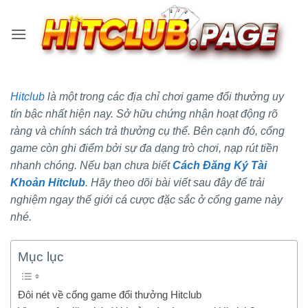
Skip
to
content
Hitclub
là một trong các địa chỉ chơi game đổi thưởng uy
tín bậc nhất hiện nay. Sở hữu chứng nhận hoạt động rõ
ràng và chính sách trả thưởng cụ thể. Bên cạnh đó, cổng
game còn ghi điểm bởi sự đa dạng trò chơi, nạp rút tiền
nhanh chóng. Nếu bạn chưa biết
Cách Đăng Ký Tài
Khoản Hitclub
. Hãy theo dõi bài viết sau đây để trải
nghiệm ngay thế giới cá cược đặc sắc ở cổng game này
nhé.
Mục lục
Đôi nét về cổng game đổi thưởng Hitclub