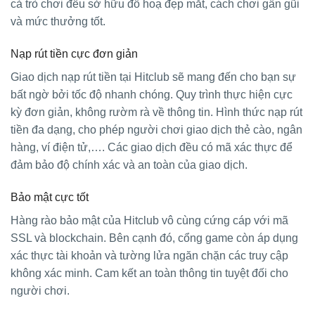
cả trò chơi đều sở hữu đồ hoạ đẹp mắt, cách chơi gần gũi
và mức thưởng tốt.
Nạp rút tiền cực đơn giản
Giao dịch nạp rút tiền tại Hitclub sẽ mang đến cho bạn sự
bất ngờ bởi tốc độ nhanh chóng. Quy trình thực hiện cực
kỳ đơn giản, không rườm rà về thông tin. Hình thức nạp rút
tiền đa dạng, cho phép người chơi giao dịch thẻ cào, ngân
hàng, ví điện tử,…. Các giao dịch đều có mã xác thực để
đảm bảo độ chính xác và an toàn của giao dịch.
Bảo mật cực tốt
Hàng rào bảo mật của Hitclub vô cùng cứng cáp với mã
SSL và blockchain. Bên cạnh đó, cổng game còn áp dụng
xác thực tài khoản và tường lửa ngăn chặn các truy cập
không xác minh. Cam kết an toàn thông tin tuyệt đối cho
người chơi.