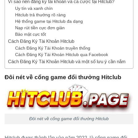
Vì sao nên đăng ký tài khoản và cá cược tại Hitclub?
Uy tín và xanh chín
Hitclub trả thưởng rõ ràng
Hệ thống game tại Hitclub đa dạng
Nạp rút tiền cực đơn giản
Bảo mật cực tốt
Cách Đăng Ký Tài Khoản Hitclub
Cách Đăng Ký Tài Khoản truyền thống
Cách Đăng Ký Tài Khoản Hitclub qua Facebook
Cách Đăng Ký Tài Khoản Hitclub và một số lưu ý cần nắm
Đôi nét về cổng game đổi thưởng Hitclub
Đôi nét về cổng game đổi thưởng Hitclub
Hitclub được thành lập vào năm 2022, là cổng game đổi