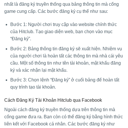
nhất là đăng ký truyền thống qua bảng thông tin mà cổng
game cung cấp. Các bước đăng ký cụ thể như sau:
Bước 1: Người chơi truy cập vào website chính thức
của Hitclub. Tạo giao diện web, bạn chọn vào mục
“Đăng ký”.
Bước 2: Bảng thông tin đăng ký sẽ xuất hiện. Nhiệm vụ
của người chơi là hoàn tất các thông tin mà nhà cái yêu
cầu. Một số thông tin như tên tài khoản, mật khẩu đăng
ký và xác nhận lại mật khẩu.
Bước 3: Chọn lệnh “Đăng ký” ở cuối bảng để hoàn tất
quy trình tạo tài khoản.
Cách Đăng Ký Tài Khoản Hitclub qua Facebook
Ngoài cách đăng ký truyền thống dựa trên thông tin mà
cổng game đưa ra. Bạn còn có thể đăng ký bằng hình thức
liên kết với Facebook cá nhân. Các bước đăng ký như