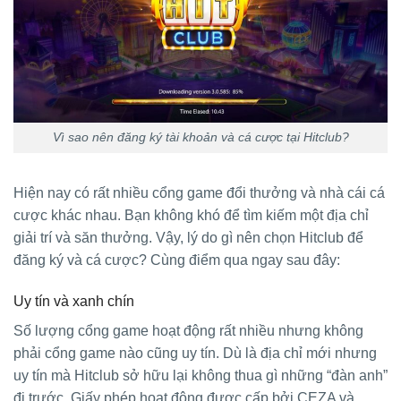
Vì sao nên đăng ký tài khoản và cá cược tại Hitclub?
Hiện nay có rất nhiều cổng game đổi thưởng và nhà cái cá
cược khác nhau. Bạn không khó để tìm kiếm một địa chỉ
giải trí và săn thưởng. Vậy, lý do gì nên chọn Hitclub để
đăng ký và cá cược? Cùng điểm qua ngay sau đây:
Uy tín và xanh chín
Số lượng cổng game hoạt động rất nhiều nhưng không
phải cổng game nào cũng uy tín. Dù là địa chỉ mới nhưng
uy tín mà Hitclub sở hữu lại không thua gì những “đàn anh”
đi trước. Giấy phép hoạt động được cấp bởi CEZA và