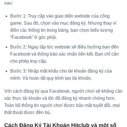
sau:
Bước 1: Truy cập vào giao diện website của cổng
game. Sau đó, chọn vào mục đăng ký. Nhưng thay vì
điền các thông tin trong bảng, bạn chọn biểu tượng
“Facebook” ở góc phải.
Bước 2: Ngay lập tức website sẽ điều hướng bạn đến
Facebook và thông báo xác nhận liên kết. Bạn chỉ cần
cho phép truy cập.
Bước 3: Nhập mật khẩu cho tài khoản đăng ký của
mình. Và hoàn tất quy trình tạo tài khoản.
Với cách đăng ký qua Facebook, người chơi sẽ không cần
xác thực tài khoản và tốc độ đăng ký nhanh chóng hơn.
Toàn bộ thông tin người chơi được bảo mật tuyệt đối, mọi
thất thoát được đền bù.
Cách Đăng Ký Tài Khoản Hitclub và một số