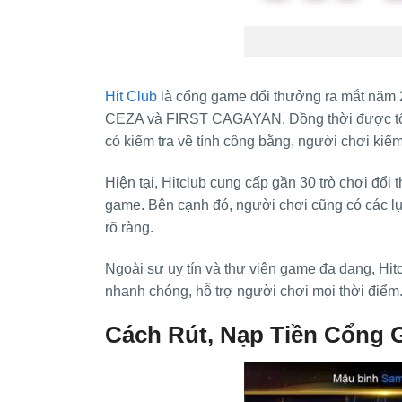
Hit Club
là cổng game đổi thưởng ra mắt năm 20
CEZA và FIRST CAGAYAN. Đồng thời được tổ ch
có kiểm tra về tính công bằng, người chơi ki
Hiện tại, Hitclub cung cấp gần 30 trò chơi đổ
game. Bên cạnh đó, người chơi cũng có các lựa
rõ ràng.
Ngoài sự uy tín và thư viện game đa dạng, Hi
nhanh chóng, hỗ trợ người chơi mọi thời điểm. 
Cách Rút, Nạp Tiền Cổng 