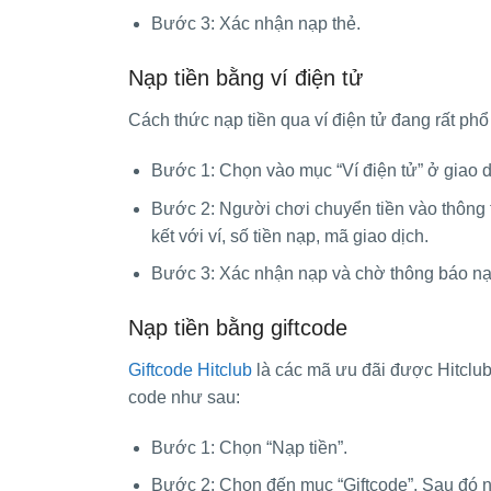
Bước 3: Xác nhận nạp thẻ.
Nạp tiền bằng ví điện tử
Cách thức nạp tiền qua ví điện tử đang rất p
Bước 1: Chọn vào mục “Ví điện tử” ở giao d
Bước 2: Người chơi chuyển tiền vào thông ti
kết với ví, số tiền nạp, mã giao dịch.
Bước 3: Xác nhận nạp và chờ thông báo nạ
Nạp tiền bằng giftcode
Giftcode Hitclub
là các mã ưu đãi được Hitclu
code như sau:
Bước 1: Chọn “Nạp tiền”.
Bước 2: Chọn đến mục “Giftcode”. Sau đó 