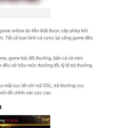
 game online ăn tiền thật được cấp phép bởi
 Tất cả loại hình cá cược tại cổng game đều
ame, game bài đổi thưởng, bắn cá và mini
e đều sở hữu mức thưởng tốt, tỷ lệ trả thưởng
o mật cực tốt với mã SSL, trả thưởng cực
 với độ chính xác cực cao.
n