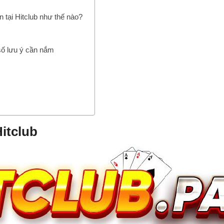
 tại Hitclub như thế nào?
số lưu ý cần nắm
?
?
itclub