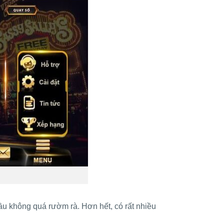
ầu không quá rườm rà. Hơn hết, có rất nhiều