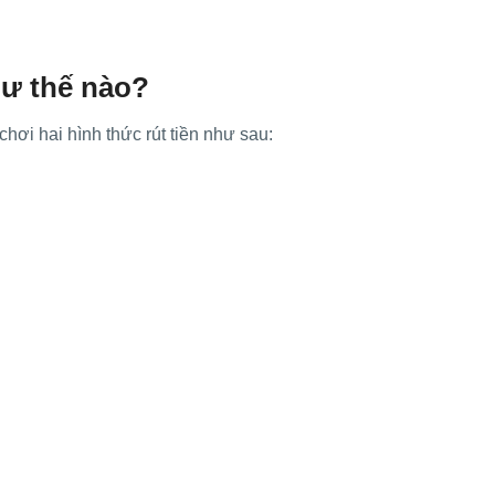
như thế nào?
chơi hai hình thức rút tiền như sau: