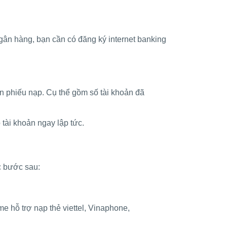
gân hàng, bạn cần có đăng ký internet banking
ên phiếu nạp. Cụ thể gồm số tài khoản đã
 tài khoản ngay lập tức.
ác bước sau:
e hỗ trợ nạp thẻ viettel, Vinaphone,