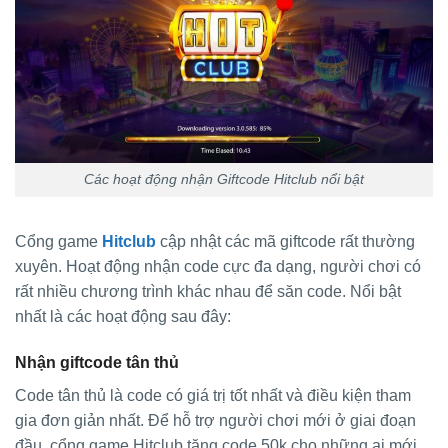
Các hoạt động nhận Giftcode Hitclub nổi bật
Cổng game
Hitclub
cập nhật các mã giftcode rất thường
xuyên. Hoạt động nhận code cực đa dạng, người chơi có
rất nhiều chương trình khác nhau để săn code. Nổi bật
nhất là các hoạt động sau đây:
Nhận giftcode tân thủ
Code tân thủ là code có giá trị tốt nhất và điều kiện tham
gia đơn giản nhất. Để hỗ trợ người chơi mới ở giai đoạn
đầu, cổng game Hitclub tặng code 50k cho những ai mới