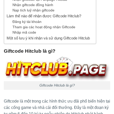
Nhận giftcode đồng hành
Nạp tích luỹ nhận giftcode
Làm thế nào để nhận được Giftcode Hitclub?
Đăng ký tài khoản
Tham gia các hoạt động nhận Giftcode
Nhập mã code
Một số lưu ý khi nhận và sử dụng Giftcode Hitclub
Giftcode Hitclub là gì?
Giftcode Hitclub là gì?
Giftcode là một trong các hình thức ưu đãi phổ biến hiện tại
các cổng game và nhà cái đổi thưởng. Đây là một đoạn ký
tự gồm 6 đến 10 ký tự ngẫu nhiên do Hitclub phát hành.