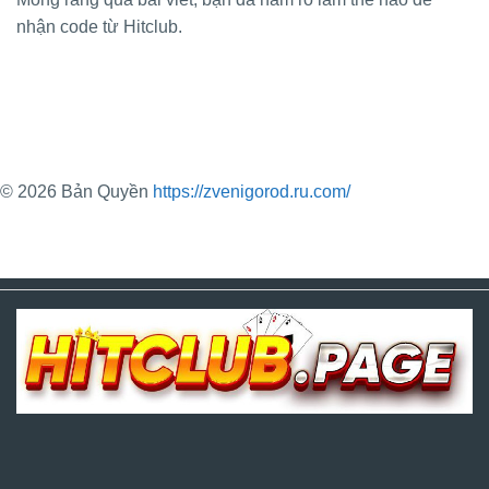
nhận code từ Hitclub.
© 2026 Bản Quyền
https://zvenigorod.ru.com/