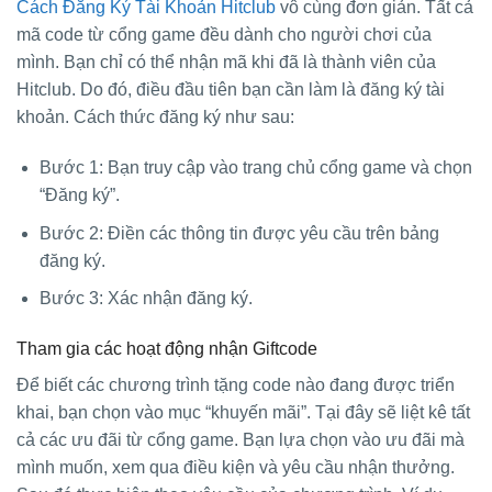
Cách Đăng Ký Tài Khoản Hitclub
vô cùng đơn giản. Tất cả
mã code từ cổng game đều dành cho người chơi của
mình. Bạn chỉ có thể nhận mã khi đã là thành viên của
Hitclub. Do đó, điều đầu tiên bạn cần làm là đăng ký tài
khoản. Cách thức đăng ký như sau:
Bước 1: Bạn truy cập vào trang chủ cổng game và chọn
“Đăng ký”.
Bước 2: Điền các thông tin được yêu cầu trên bảng
đăng ký.
Bước 3: Xác nhận đăng ký.
Tham gia các hoạt động nhận Giftcode
Để biết các chương trình tặng code nào đang được triển
khai, bạn chọn vào mục “khuyến mãi”. Tại đây sẽ liệt kê tất
cả các ưu đãi từ cổng game. Bạn lựa chọn vào ưu đãi mà
mình muốn, xem qua điều kiện và yêu cầu nhận thưởng.