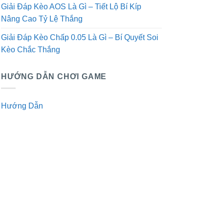
Giải Đáp Kèo AOS Là Gì – Tiết Lộ Bí Kíp
Nâng Cao Tỷ Lệ Thắng
Giải Đáp Kèo Chấp 0.05 Là Gì – Bí Quyết Soi
Kèo Chắc Thắng
HƯỚNG DẪN CHƠI GAME
Hướng Dẫn