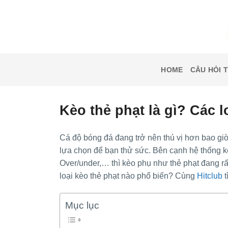
Skip
to
content
HOME
CÂU HỎI 
Kèo thẻ phạt là gì? Các l
Cá độ bóng đá đang trở nên thú vị hơn bao gi
lựa chọn để bạn thử sức. Bên cạnh hệ thống k
Over/under,… thì kèo phụ như thẻ phạt đang r
loại kèo thẻ phạt nào phổ biến? Cùng
Hitclub
t
Mục lục