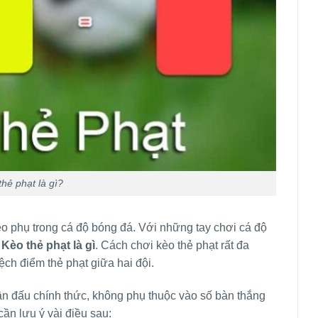
thẻ phạt là gì?
èo phụ trong cá độ bóng đá. Với những tay chơi cá độ
m
Kèo thẻ phạt là gì
. Cách chơi kèo thẻ phạt rất đa
ệch điểm thẻ phạt giữa hai đội.
rận đấu chính thức, không phụ thuộc vào số bàn thắng
cần lưu ý vài điều sau: