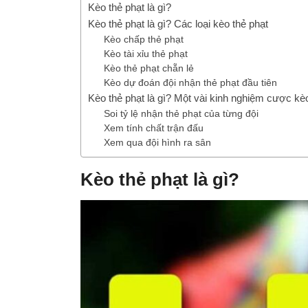
Kèo thẻ phạt là gì?
Kèo thẻ phạt là gì? Các loại kèo thẻ phạt
Kèo chấp thẻ phạt
Kèo tài xỉu thẻ phạt
Kèo thẻ phạt chẵn lẻ
Kèo dự đoán đội nhận thẻ phạt đầu tiên
Kèo thẻ phạt là gì? Một vài kinh nghiệm cược kèo
Soi tỷ lệ nhận thẻ phạt của từng đội
Xem tính chất trận đấu
Xem qua đội hình ra sân
Kèo thẻ phạt là gì?