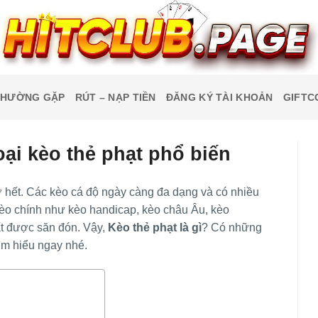
THƯỜNG GẶP
RÚT – NẠP TIỀN
ĐĂNG KÝ TÀI KHOẢN
GIFTC
oại kèo thẻ phạt phổ biến
ờ hết. Các kèo cá độ ngày càng đa dạng và có nhiều
èo chính như kèo handicap, kèo châu Âu, kèo
ất được săn đón. Vậy,
Kèo thẻ phạt là gì
? Có những
ìm hiểu ngay nhé.