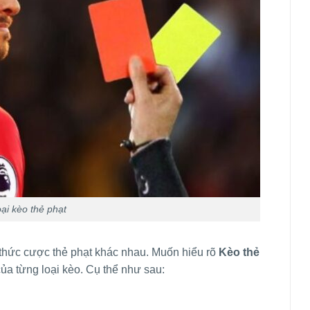
oại kèo thẻ phạt
 thức cược thẻ phạt khác nhau. Muốn hiểu rõ
Kèo thẻ
ủa từng loại kèo. Cụ thể như sau: