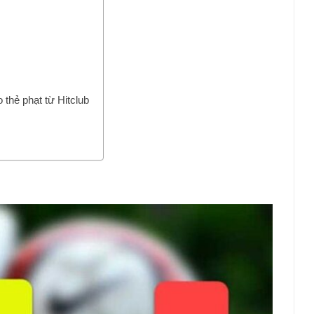
 thẻ phạt từ Hitclub