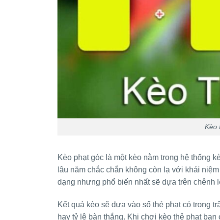
Kèo 
Kèo phạt góc là một kèo nằm trong hệ thống k
lâu năm chắc chắn không còn lạ với khái niệ
dạng nhưng phổ biến nhất sẽ dựa trên chênh l
Kết quả kèo sẽ dựa vào số thẻ phạt có trong t
hay tỷ lệ bàn thắng. Khi chơi kèo thẻ phạt bạn 