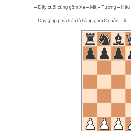
– Dãy cuối cùng gồm Xe – Mã – Tượng – Hậu 
– Dãy giáp phía trên là hàng gồm 8 quân Tốt.