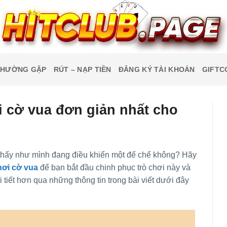
THƯỜNG GẶP
RÚT – NẠP TIỀN
ĐĂNG KÝ TÀI KHOẢN
GIFTC
 cờ vua đơn giản nhất cho
 thấy như mình đang điều khiển một đế chế không? Hãy
ơi cờ vua
để bạn bắt đầu chinh phục trò chơi này và
 tiết hơn qua những thông tin trong bài viết dưới đây