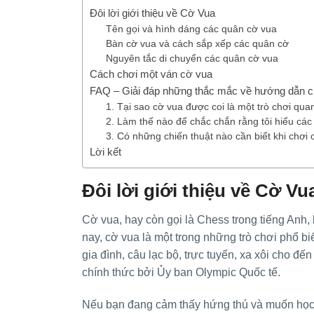
Đôi lời giới thiệu về Cờ Vua
Tên gọi và hình dáng các quân cờ vua
Bàn cờ vua và cách sắp xếp các quân cờ
Nguyên tắc di chuyển các quân cờ vua
Cách chơi một ván cờ vua
FAQ – Giải đáp những thắc mắc về hướng dẫn c
1. Tại sao cờ vua được coi là một trò chơi qua
2. Làm thế nào để chắc chắn rằng tôi hiểu các
3. Có những chiến thuật nào cần biết khi chơi
Lời kết
Đôi lời giới thiệu về Cờ Vu
Cờ vua, hay còn gọi là Chess trong tiếng Anh, 
nay, cờ vua là một trong những trò chơi phổ biế
gia đình, câu lạc bộ, trực tuyến, xa xôi cho đế
chính thức bởi Ủy ban Olympic Quốc tế.
Nếu bạn đang cảm thấy hứng thú và muốn học 