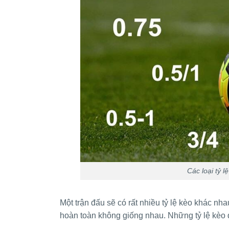
Các loại tỷ 
Một trận đấu sẽ có rất nhiều tỷ lệ kèo khác nha
hoàn toàn không giống nhau. Những tỷ lệ kèo 