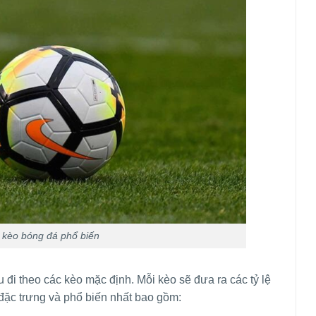
lệ kèo bóng đá phổ biến
u đi theo các kèo mặc định. Mỗi kèo sẽ đưa ra các tỷ lệ
đặc trưng và phổ biến nhất bao gồm: