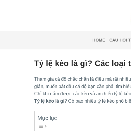
Skip
to
content
HOME
CÂU HỎI 
Tỷ lệ kèo là gì? Các loại
Tham gia cá độ chắc chắn là điều mà rất nhiề
giản, muốn bắt đầu cá độ bạn cần phải tìm hiểu 
Chỉ khi nắm được các kèo và am hiểu tỷ lệ k
Tỷ lệ kèo là gì
? Có bao nhiêu tỷ lệ kèo phổ b
Mục lục