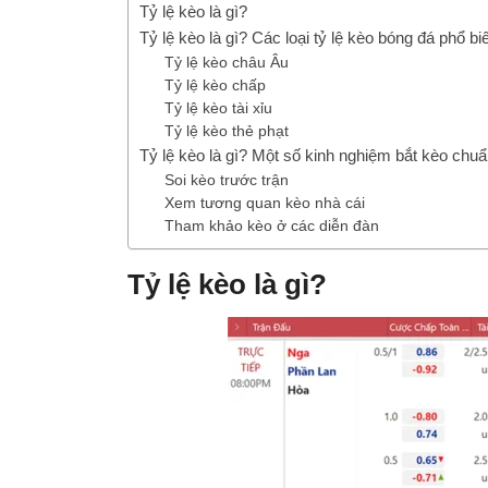
Tỷ lệ kèo là gì?
Tỷ lệ kèo là gì? Các loại tỷ lệ kèo bóng đá phổ b
Tỷ lệ kèo châu Âu
Tỷ lệ kèo chấp
Tỷ lệ kèo tài xỉu
Tỷ lệ kèo thẻ phạt
Tỷ lệ kèo là gì? Một số kinh nghiệm bắt kèo chuẩ
Soi kèo trước trận
Xem tương quan kèo nhà cái
Tham khảo kèo ở các diễn đàn
Tỷ lệ kèo là gì?