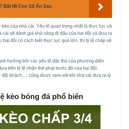
? Bật Mí Con Số Ẩn Sau
ệ kèo của nhà cái. Yếu tố quan trọng nhất là thực lực và
à cái sẽ đánh giá khả năng đi đấu của hai đội và đưa ra
 hai đội có cách biệt thực lực quá lớn, thì tỷ lệ chấp sẽ
ị ảnh hưởng bởi các yếu tố đặc thù của phương diện
dựa trên tỷ lệ nhận thẻ phạt trước đó của hai đội.
 – đội khách,… cũng được xem xét khi nhà cái đưa ra tỷ
ỷ lệ kèo bóng đá phổ biến