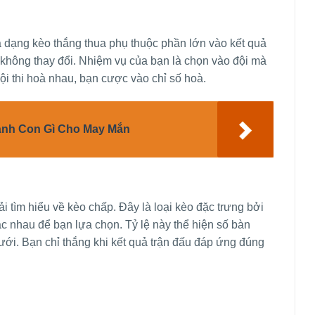
là dạng kèo thắng thua phụ thuộc phần lớn vào kết quả
à không thay đổi. Nhiệm vụ của bạn là chọn vào đội mà
ội thi hoà nhau, bạn cược vào chỉ số hoà.
nh Con Gì Cho May Mắn
i tìm hiểu về kèo chấp. Đây là loại kèo đặc trưng bởi
hác nhau để bạn lựa chọn. Tỷ lệ này thể hiện số bàn
dưới. Bạn chỉ thắng khi kết quả trận đấu đáp ứng đúng