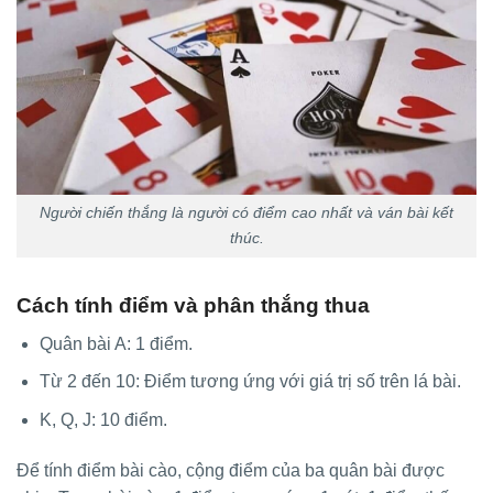
Người chiến thắng là người có điểm cao nhất và ván bài kết
thúc.
Cách tính điểm và phân thắng thua
Quân bài A: 1 điểm.
Từ 2 đến 10: Điểm tương ứng với giá trị số trên lá bài.
K, Q, J: 10 điểm.
Để tính điểm bài cào, cộng điểm của ba quân bài được