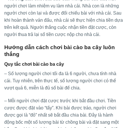
người chơi làm nhiệm vụ làm nhà cái. Nhà con là những
người chơi còn lại và được đối chiếu bài với nhà cái. Sau
khi hoàn thành ván đấu, nhà cái sẽ thực hiện chia tiền dựa
trên kết quả. Người thắng cuộc nhận tiền đặt cược, còn
người thua trả lại số tiền cược nộp cho nhà cái.
Hướng dẫn cách chơi bài cào ba cây luôn
thắng
Quy tắc chơi bài cào ba cây
– Số lượng người chơi tối đa là 6 người, chưa tính nhà
cái. Tuy nhiên, trên thực tế, số lượng người chơi có thể
vượt quá 6, miễn là đủ số bài để chia.
– Mỗi người chơi đặt cược trước khi bắt đầu chơi. Tiền
cược được đặt vào “tẩy”. Khi bài được tráo, người chơi
được gọi là “đỏ” nhất sẽ bắt đầu chia bài. Đây là hành
động bốc một số lượng bài từ chồng bài và đặt sang một