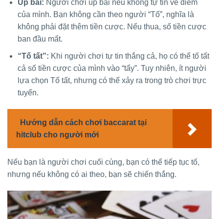
Úp bài:
Người chơi úp bài nếu không tự tin về điểm
của mình. Bạn không cần theo người “Tố”, nghĩa là
không phải đặt thêm tiền cược. Nếu thua, số tiền cược
ban đầu mất.
“Tố tất”:
Khi người chơi tự tin thắng cả, họ có thể tố tất
cả số tiền cược của mình vào “tẩy”. Tuy nhiên, ít người
lựa chọn Tố tất, nhưng có thể xảy ra trong trò chơi trực
tuyến.
Hướng dẫn cách chơi baccarat tại
hitclub cho người mới
Nếu bạn là người chơi cuối cùng, bạn có thể tiếp tục tố,
nhưng nếu không có ai theo, bạn sẽ chiến thắng.