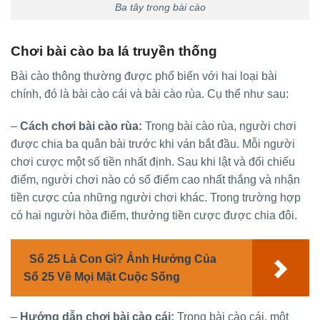
Ba tây trong bài cào
Chơi bài cào ba lá truyền thống
Bài cào thông thường được phổ biến với hai loại bài
chính, đó là bài cào cái và bài cào rùa. Cụ thể như sau:
–
Cách chơi bài cào rùa:
Trong bài cào rùa, người chơi
được chia ba quân bài trước khi ván bắt đầu. Mỗi người
chơi cược một số tiền nhất định. Sau khi lật và đối chiếu
điểm, người chơi nào có số điểm cao nhất thắng và nhận
tiền cược của những người chơi khác. Trong trường hợp
có hai người hòa điểm, thưởng tiền cược được chia đôi.
Số 25 Là Con Gì? Ảnh Hưởng Của
Số 25 Về Mọi Mặt Cuộc Sống
–
Hướng dẫn chơi bài cào cái:
Trong bài cào cái, một