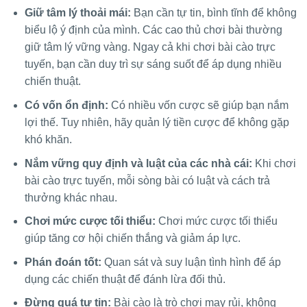
Giữ tâm lý thoải mái:
Bạn cần tự tin, bình tĩnh để không
biểu lộ ý định của mình. Các cao thủ chơi bài thường
giữ tâm lý vững vàng. Ngay cả khi chơi bài cào trực
tuyến, bạn cần duy trì sự sáng suốt để áp dụng nhiều
chiến thuật.
Có vốn ổn định:
Có nhiều vốn cược sẽ giúp bạn nắm
lợi thế. Tuy nhiên, hãy quản lý tiền cược để không gặp
khó khăn.
Nắm vững quy định và luật của các nhà cái:
Khi chơi
bài cào trực tuyến, mỗi sòng bài có luật và cách trả
thưởng khác nhau.
Chơi mức cược tối thiểu:
Chơi mức cược tối thiểu
giúp tăng cơ hội chiến thắng và giảm áp lực.
Phán đoán tốt:
Quan sát và suy luận tình hình để áp
dụng các chiến thuật để đánh lừa đối thủ.
Đừng quá tự tin:
Bài cào là trò chơi may rủi, không