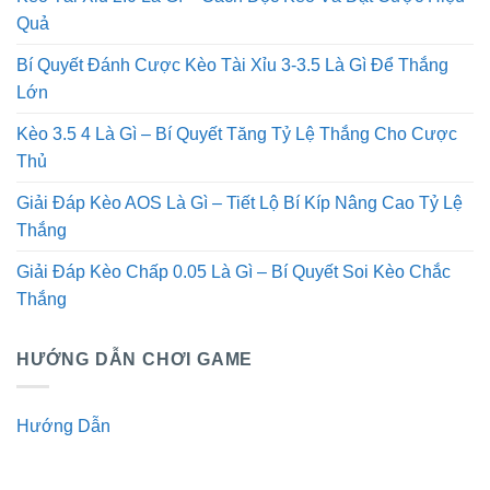
Quả
Bí Quyết Đánh Cược Kèo Tài Xỉu 3-3.5 Là Gì Để Thắng
Lớn
Kèo 3.5 4 Là Gì – Bí Quyết Tăng Tỷ Lệ Thắng Cho Cược
Thủ
Giải Đáp Kèo AOS Là Gì – Tiết Lộ Bí Kíp Nâng Cao Tỷ Lệ
Thắng
Giải Đáp Kèo Chấp 0.05 Là Gì – Bí Quyết Soi Kèo Chắc
Thắng
HƯỚNG DẪN CHƠI GAME
Hướng Dẫn