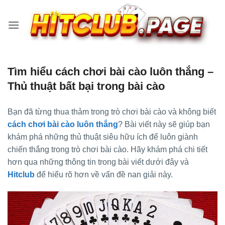
Skip
to
content
Tìm hiểu cách chơi bài cào luôn thắng –
Thủ thuật bất bại trong bài cào
Bạn đã từng thua thảm trong trò chơi bài cào và không biết
cách
chơi bài cào luôn thắng
? Bài viết này sẽ giúp bạn
khám phá những thủ thuật siêu hữu ích để luôn giành
chiến thắng trong trò chơi bài cào. Hãy khám phá chi tiết
hơn qua những thông tin trong bài viết dưới đây và
Hitclub
để hiểu rõ hơn về vấn đề nan giải này.