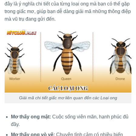
đây là ý nghĩa chi tiết của từng loại ong mà bạn có thể gặp
trong giấc mơ, giúp bạn dễ dàng giải mã những thông điệp
mà vũ trụ đang gửi đến.
Giải mã chi tiết giấc mơ liên quan đến các Loại ong
Mơ thấy ong mật:
Cuộc sống viên mãn, hạnh phúc đủ
đầy.
Mơ thấy ong vò vẽ:
Chuyện tình cảm có nhiều biến