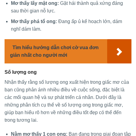
Mơ thấy lấy mật ong:
Gặt hái thành quả xứng đáng
sau thời gian nỗ lực.
Mơ thấy phá tổ ong:
Đang ấp ủ kế hoạch lớn, dám
nghĩ dám làm.
Tìm hiểu hướng dẫn chơi cờ vua đơn
giản nhất cho người mới
Số lượng ong
Nhận thấy rằng số lượng ong xuất hiện trong giấc mơ của
bạn cũng phản ánh nhiều điều về cuộc sống, đặc biệt là
các mối quan hệ và sự phát triển cá nhân. Dưới đây là
những phân tích cụ thể về số lượng ong trong giấc mơ,
giúp bạn hiểu rõ hơn về những điều tốt đẹp có thể đến
trong tương lai.
Nằm mơ thấy 1 con ong:
Bạn đang trong giai đoạn tập