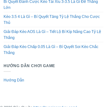
Bí Quyết Đánh Cược Kèo Tài Xỉu 3-3.5 Là Gì Để Thắng
Lớn
Kèo 3.5 4 Là Gì – Bí Quyết Tăng Tỷ Lệ Thắng Cho Cược
Thủ
Giải Đáp Kèo AOS Là Gì – Tiết Lộ Bí Kíp Nâng Cao Tỷ Lệ
Thắng
Giải Đáp Kèo Chấp 0.05 Là Gì – Bí Quyết Soi Kèo Chắc
Thắng
HƯỚNG DẪN CHƠI GAME
Hướng Dẫn