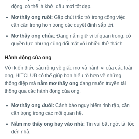
động, có thể là khởi đầu mới tốt đẹp.
Mơ thấy ong ruồi:
Gặp chút trắc trở trong công việc,
cần cẩn trọng hơn trong các quyết định sắp tới.
Mơ thấy ong chúa:
Đang nắm giữ vị trí quan trọng, có
quyền lực nhưng cũng đối mặt với nhiều thử thách.
Hành động của ong
Với kiến thức sâu rộng về giấc mơ và hành vi của các loài
ong, HITCLUB có thể giúp bạn hiểu rõ hơn về những
thông điệp mà
nằm mơ thấy ong
đang muốn truyền tải
thông qua các hành động của ong.
Mơ thấy ong đuổi:
Cảnh báo nguy hiểm rình rập, cần
cẩn trọng trong các mối quan hệ.
Nằm mơ thấy ong bay vào nhà:
Tin vui bất ngờ, tài lộc
đến nhà.