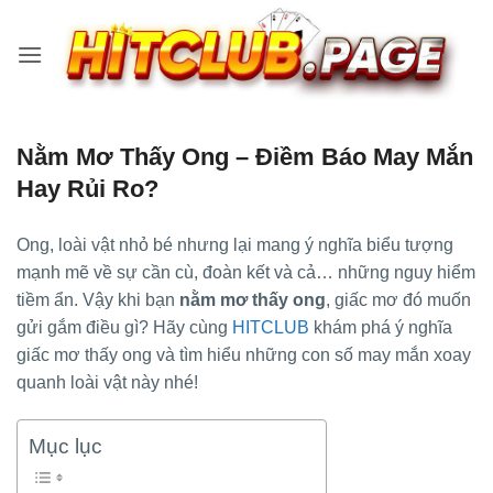
Skip
to
content
Nằm Mơ Thấy Ong – Điềm Báo May Mắn
Hay Rủi Ro?
Ong, loài vật nhỏ bé nhưng lại mang ý nghĩa biểu tượng
mạnh mẽ về sự cần cù, đoàn kết và cả… những nguy hiểm
tiềm ẩn. Vậy khi bạn
nằm mơ thấy ong
, giấc mơ đó muốn
gửi gắm điều gì? Hãy cùng
HITCLUB
khám phá ý nghĩa
giấc mơ thấy ong và tìm hiểu những con số may mắn xoay
quanh loài vật này nhé!
Mục lục