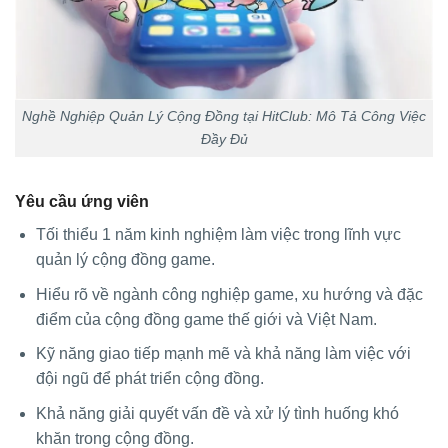
Nghề Nghiệp Quản Lý Cộng Đồng tại HitClub: Mô Tả Công Việc
Đầy Đủ
Yêu cầu ứng viên
Tối thiểu 1 năm kinh nghiệm làm việc trong lĩnh vực
quản lý cộng đồng game.
Hiểu rõ về ngành công nghiệp game, xu hướng và đặc
điểm của cộng đồng game thế giới và Việt Nam.
Kỹ năng giao tiếp mạnh mẽ và khả năng làm việc với
đội ngũ để phát triển cộng đồng.
Khả năng giải quyết vấn đề và xử lý tình huống khó
khăn trong cộng đồng.