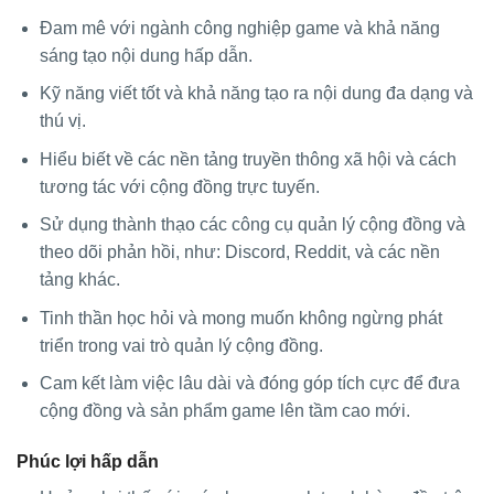
Đam mê với ngành công nghiệp game và khả năng
sáng tạo nội dung hấp dẫn.
Kỹ năng viết tốt và khả năng tạo ra nội dung đa dạng và
thú vị.
Hiểu biết về các nền tảng truyền thông xã hội và cách
tương tác với cộng đồng trực tuyến.
Sử dụng thành thạo các công cụ quản lý cộng đồng và
theo dõi phản hồi, như: Discord, Reddit, và các nền
tảng khác.
Tinh thần học hỏi và mong muốn không ngừng phát
triển trong vai trò quản lý cộng đồng.
Cam kết làm việc lâu dài và đóng góp tích cực để đưa
cộng đồng và sản phẩm game lên tầm cao mới.
Phúc lợi hấp dẫn