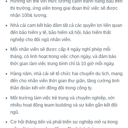
Hưởng lợi thế với mức lương cạnh tranh hàng đầu trên
thị trường, ứng viên trong giai đoạn thử việc sẽ được
nhận 100& lương.
Nhà cái cam kết bảo đảm tất cả các quyền lợi liên quan
đến bảo hiểm y tế, bảo hiểm xã hội, bảo hiểm thất
nghiệp cho đội ngũ nhân viên.
Mỗi nhân viên sẽ được cấp 4 ngày nghỉ phép mỗi
tháng, có linh hoạt trong việc chọn ngày, và đảm bảo
thời gian làm việc trung bình chỉ là 10 giờ mỗi ngày.
Hàng năm, nhà cái sẽ tổ chức hai chuyến du lịch, mang
đến cho nhân viên thời gian thư giãn, tăng cường tinh
thần đoàn kết với đồng đội trong công ty.
Môi trường làm việc trẻ trung và chuyên nghiệp, với
nhiều hoạt động team building và sự kiện gắn kết đội
ngũ.
Cơ hội thăng tiến và phát triển sự nghiệp mở ra trong