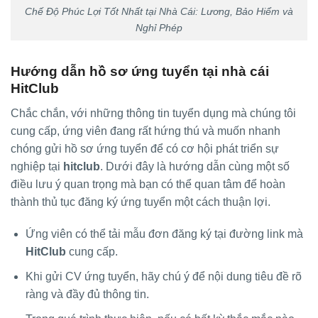
Chế Độ Phúc Lợi Tốt Nhất tại Nhà Cái: Lương, Bảo Hiểm và
Nghỉ Phép
Hướng dẫn hồ sơ ứng tuyển tại nhà cái
HitClub
Chắc chắn, với những thông tin tuyển dụng mà chúng tôi
cung cấp, ứng viên đang rất hứng thú và muốn nhanh
chóng gửi hồ sơ ứng tuyển để có cơ hội phát triển sự
nghiệp tại
hitclub
. Dưới đây là hướng dẫn cùng một số
điều lưu ý quan trọng mà bạn có thể quan tâm để hoàn
thành thủ tục đăng ký ứng tuyển một cách thuận lợi.
Ứng viên có thể tải mẫu đơn đăng ký tại đường link mà
HitClub
cung cấp.
Khi gửi CV ứng tuyển, hãy chú ý để nội dung tiêu đề rõ
ràng và đầy đủ thông tin.