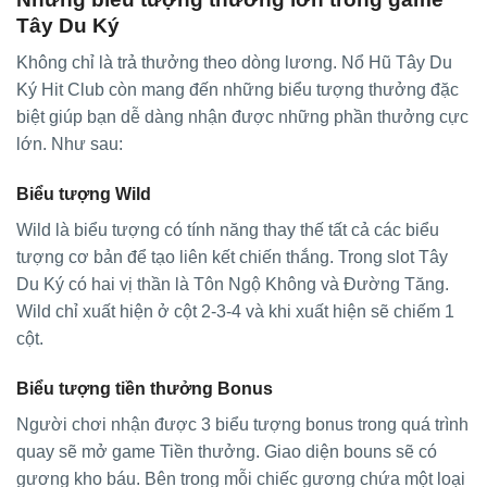
Tây Du Ký
Không chỉ là trả thưởng theo dòng lương. Nổ Hũ Tây Du
Ký Hit Club còn mang đến những biểu tượng thưởng đặc
biệt giúp bạn dễ dàng nhận được những phần thưởng cực
lớn. Như sau:
Biểu tượng Wild
Wild là biểu tượng có tính năng thay thế tất cả các biểu
tượng cơ bản để tạo liên kết chiến thắng. Trong slot Tây
Du Ký có hai vị thần là Tôn Ngộ Không và Đường Tăng.
Wild chỉ xuất hiện ở cột 2-3-4 và khi xuất hiện sẽ chiếm 1
cột.
Biểu tượng tiền thưởng Bonus
Người chơi nhận được 3 biểu tượng bonus trong quá trình
quay sẽ mở game Tiền thưởng. Giao diện bouns sẽ có
gương kho báu. Bên trong mỗi chiếc gương chứa một loại