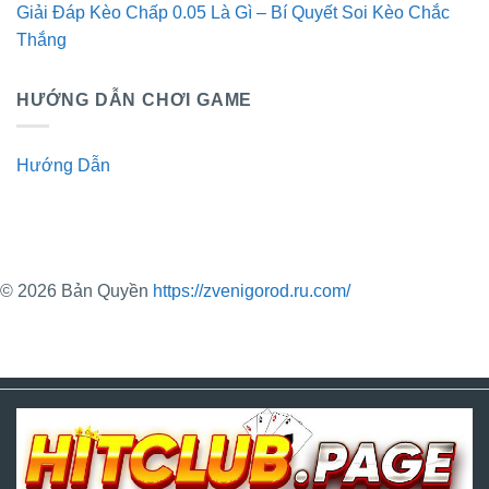
Giải Đáp Kèo Chấp 0.05 Là Gì – Bí Quyết Soi Kèo Chắc
Thắng
HƯỚNG DẪN CHƠI GAME
Hướng Dẫn
© 2026 Bản Quyền
https://zvenigorod.ru.com/