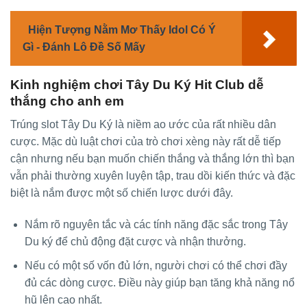
Hiện Tượng Nằm Mơ Thấy Idol Có Ý
Gì - Đánh Lô Đề Số Mấy
Kinh nghiệm chơi Tây Du Ký Hit Club dễ
thắng cho anh em
Trúng slot Tây Du Ký là niềm ao ước của rất nhiều dân
cược. Mặc dù luật chơi của trò chơi xèng này rất dễ tiếp
cận nhưng nếu bạn muốn chiến thắng và thắng lớn thì bạn
vẫn phải thường xuyên luyện tập, trau dồi kiến thức và đặc
biệt là nắm được một số chiến lược dưới đây.
Nắm rõ nguyên tắc và các tính năng đặc sắc trong Tây
Du ký để chủ động đặt cược và nhận thưởng.
Nếu có một số vốn đủ lớn, người chơi có thể chơi đầy
đủ các dòng cược. Điều này giúp bạn tăng khả năng nổ
hũ lên cao nhất.