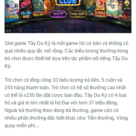
Slot game Tây Du Ký là một game hũ cơ bản và không có
quá nhiều quy tắc mở rộng. Các biểu tượng thưởng trong
trò chơi được thiết kế dựa trên tác phẩm nổi tiếng Tây Du
Ký.
Trò chơi có tổng cộng 10 biểu tượng trả tiền, 5 cuộn và
243 hàng thanh toán. Trò chơi có hệ số thưởng cao nhất
có thể là x150 lần đặt cược ban đầu. Tây Du Ký có 4 loại
hũ và giá trị lớn nhất là hũ Đại với hơn 37 triệu đồng.
Ngoài trả thưởng theo dòng trả thưởng, game còn có
nhiều phần thưởng đặc biệt khác như Tiền thưởng, Vòng
quay miễn phí…