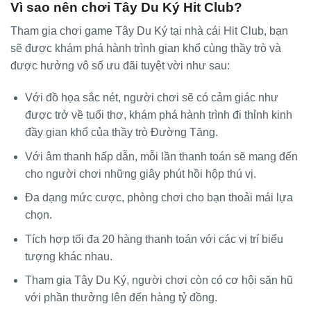
Vì sao nên chơi Tây Du Ký Hit Club?
Tham gia chơi game Tây Du Ký tại nhà cái Hit Club, bạn
sẽ được khám phá hành trình gian khổ cùng thầy trò và
được hưởng vô số ưu đãi tuyệt vời như sau:
Với đồ họa sắc nét, người chơi sẽ có cảm giác như
được trở về tuổi thơ, khám phá hành trình đi thỉnh kinh
đầy gian khổ của thầy trò Đường Tăng.
Với âm thanh hấp dẫn, mỗi lần thanh toán sẽ mang đến
cho người chơi những giây phút hồi hộp thú vị.
Đa dạng mức cược, phòng chơi cho bạn thoải mái lựa
chọn.
Tích hợp tối đa 20 hàng thanh toán với các vị trí biểu
tượng khác nhau.
Tham gia Tây Du Ký, người chơi còn có cơ hội săn hũ
với phần thưởng lên đến hàng tỷ đồng.