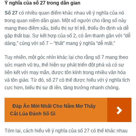
Ý nghĩa của số 27 trong dân gian
Số 27
có nhiều quan điểm khác nhau về ý nghĩa của nó
trong quan niệm dân gian. Một số người cho rằng số này
mang theo điềm xấu, biểu thị sự trì trệ, thiếu ổn định và dễ
gặp thất bại. Sự kết hợp của số 2, có âm thanh gần với “dễ
dàng,” cùng với số 7 – “thất” mang ý nghĩa “dễ mất.”
Tuy nhiên, một góc nhìn khác lại cho rằng số 7 mang theo
sức mạnh vũ trụ, thể hiện sự phát triển đột phá và có sự
liên kết với may mắn, được tôn kính trong nhiều văn hóa
và tôn giáo. Từ đó, số 27 có thể được hiểu với ý nghĩa tích
cực hơn, biểu thị sự đi lên, tăng trưởng nhanh chóng.
Đáp Án Mới Nhất Cho Nằm Mơ Thấy
Cắt Lúa Đánh Số Gì
Tóm lại, cách hiểu về ý nghĩa của số 27 có thể khác nhau