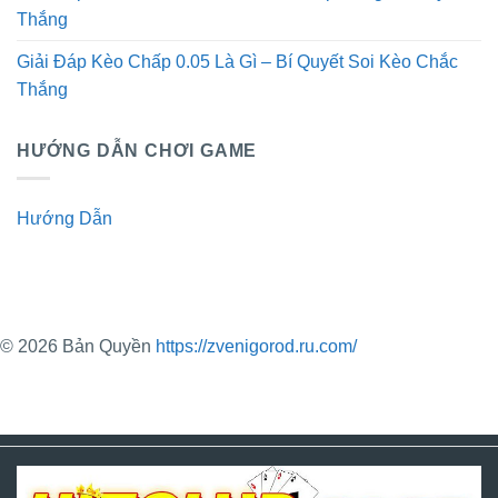
Thắng
Giải Đáp Kèo Chấp 0.05 Là Gì – Bí Quyết Soi Kèo Chắc
Thắng
HƯỚNG DẪN CHƠI GAME
Hướng Dẫn
© 2026 Bản Quyền
https://zvenigorod.ru.com/