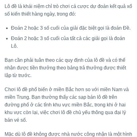
Lô đề là khái niệm chỉ trò chơi cá cược dự đoán kết quả xổ
số kiến thiết hàng ngày, trong đó:
Đoán 2 hoặc 3 số cuối của giải đặc biệt gọi là đoán Đề.
Đoán 2 hoặc 3 số cuối của tất cả các giải gọi là đoán
Lô.
Bạn cần phải tuân theo các quy định của lô đề và có thể
nhận được tiền thưởng theo bảng trả thưởng được thiết
lập từ trước.
Chơi lô đề phổ biến ở miền Bắc hơn so với miền Nam và
miền Trung. Bạn thường thấy các sạp bán lô đề trên
đường phố ở các tỉnh khu vực miền Bắc, trong khi ở hai
khu vực còn lại, việc chơi lô đề chủ yếu thông qua đại lý
bán vé số.
Mặc dù lô đề không được nhà nước công nhận là một hình