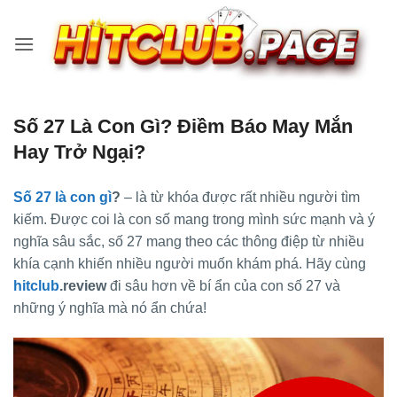
Skip
to
content
Số 27 Là Con Gì? Điềm Báo May Mắn
Hay Trở Ngại?
Số 27 là con gì
?
– là từ khóa được rất nhiều người tìm
kiếm. Được coi là con số mang trong mình sức mạnh và ý
nghĩa sâu sắc, số 27 mang theo các thông điệp từ nhiều
khía cạnh khiến nhiều người muốn khám phá. Hãy cùng
hitclub
.review
đi sâu hơn về bí ẩn của con số 27 và
những ý nghĩa mà nó ẩn chứa!