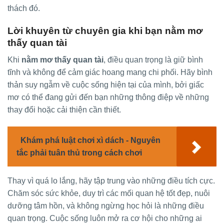
thách đó.
Lời khuyên từ chuyên gia khi bạn nằm mơ
thấy quan tài
Khi
nằm mơ thấy quan tài
, điều quan trọng là giữ bình
tĩnh và không để cảm giác hoang mang chi phối. Hãy bình
thản suy ngẫm về cuộc sống hiện tại của mình, bởi giấc
mơ có thể đang gửi đến bạn những thông điệp về những
thay đổi hoặc cải thiện cần thiết.
Khám phá luật chơi xì dách - Nguyên
tắc phải tuân thủ trong cách chơi
Thay vì quá lo lắng, hãy tập trung vào những điều tích cực.
Chăm sóc sức khỏe, duy trì các mối quan hệ tốt đẹp, nuôi
dưỡng tâm hồn, và không ngừng học hỏi là những điều
quan trọng. Cuộc sống luôn mở ra cơ hội cho những ai