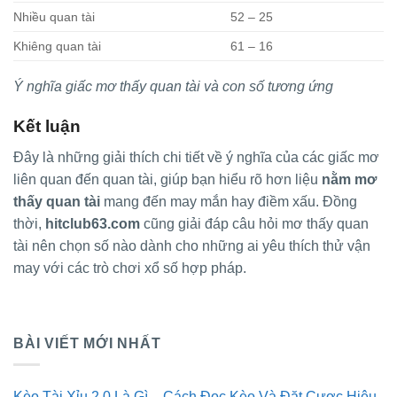
Nhiều quan tài
52 – 25
Khiêng quan tài
61 – 16
Ý nghĩa giấc mơ thấy quan tài và con số tương ứng
Kết luận
Đây là những giải thích chi tiết về ý nghĩa của các giấc mơ
liên quan đến quan tài, giúp bạn hiểu rõ hơn liệu
nằm mơ
thấy quan tài
mang đến may mắn hay điềm xấu. Đồng
thời,
hitclub63.com
cũng giải đáp câu hỏi mơ thấy quan
tài nên chọn số nào dành cho những ai yêu thích thử vận
may với các trò chơi xổ số hợp pháp.
BÀI VIẾT MỚI NHẤT
Kèo Tài Xỉu 2.0 Là Gì – Cách Đọc Kèo Và Đặt Cược Hiệu