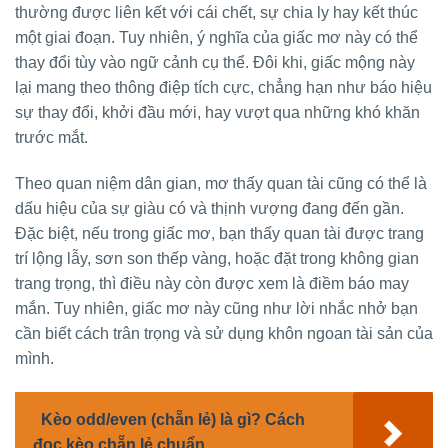
thường được liên kết với cái chết, sự chia ly hay kết thúc
một giai đoạn. Tuy nhiên, ý nghĩa của giấc mơ này có thể
thay đổi tùy vào ngữ cảnh cụ thể. Đôi khi, giấc mộng này
lại mang theo thông điệp tích cực, chẳng hạn như báo hiệu
sự thay đổi, khởi đầu mới, hay vượt qua những khó khăn
trước mắt.
Theo quan niệm dân gian, mơ thấy quan tài cũng có thể là
dấu hiệu của sự giàu có và thịnh vượng đang đến gần.
Đặc biệt, nếu trong giấc mơ, bạn thấy quan tài được trang
trí lộng lẫy, sơn son thếp vàng, hoặc đặt trong không gian
trang trọng, thì điều này còn được xem là điềm báo may
mắn. Tuy nhiên, giấc mơ này cũng như lời nhắc nhở bạn
cần biết cách trân trọng và sử dụng khôn ngoan tài sản của
mình.
Kèo odd/even (chẵn lẻ) là gì? Cách
đọc kèo chẵn lẻ chuẩn