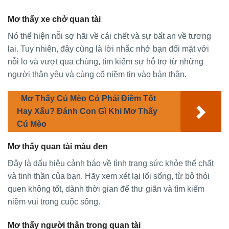
Mơ thấy xe chở quan tài
Nó thể hiện nỗi sợ hãi về cái chết và sự bất an về tương
lai. Tuy nhiên, đây cũng là lời nhắc nhở bạn đối mặt với
nỗi lo và vượt qua chúng, tìm kiếm sự hỗ trợ từ những
người thân yêu và củng cố niềm tin vào bản thân.
Mơ Thấy Cú Mèo Có Phải Điềm Tốt
Hay Xấu? Đánh Con Gì Khi Mơ Thấy
Cú Mèo
Mơ thấy quan tài màu đen
Đây là dấu hiệu cảnh báo về tình trạng sức khỏe thể chất
và tinh thần của bạn. Hãy xem xét lại lối sống, từ bỏ thói
quen không tốt, dành thời gian để thư giãn và tìm kiếm
niềm vui trong cuộc sống.
Mơ thấy người thân trong quan tài