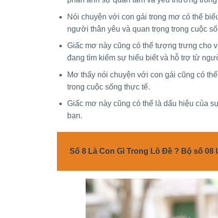
Nói chuyện với con gái trong mơ có thể biể
người thân yêu và quan trọng trong cuộc số
Giấc mơ này cũng có thể tượng trưng cho vi
đang tìm kiếm sự hiểu biết và hỗ trợ từ ngư
Mơ thấy nói chuyện với con gái cũng có th
trong cuộc sống thực tế.
Giấc mơ này cũng có thể là dấu hiệu của sự 
bạn.
Số 8 Là Con Gì Trong Lô Đề ? Bộ số 08 l