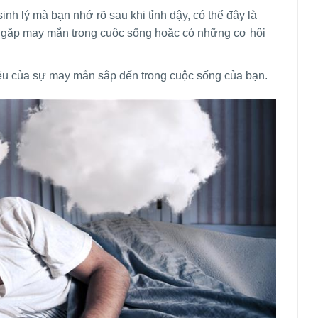
nh lý mà bạn nhớ rõ sau khi tỉnh dậy, có thể đây là
ẽ gặp may mắn trong cuộc sống hoặc có những cơ hội
iệu của sự may mắn sắp đến trong cuộc sống của bạn.