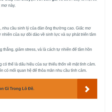
c mơ này.
ợ, nhu cầu sinh lý của đàn ông thường cao. Giấc mơ
ự nhiên của sự dồi dào về sinh lực và sự phát triển tâm
 thẳng, giảm stress, và là cách tự nhiên để tâm hồn
 có thể là dấu hiệu của sự thiếu thốn về mặt tình cảm.
n có mối quan hệ để thỏa mãn nhu cầu tình cảm.
n Gì Trong Lô Đề.