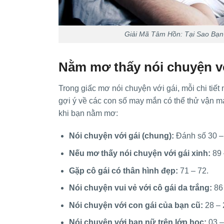
Giải Mã Tâm Hồn: Tại Sao Bạ
Nằm mơ thấy nói chuyện vớ
Trong giấc mơ nói chuyện với gái, mỗi chi tiết 
gợi ý về các con số may mắn có thể thử vận m
khi bạn nằm mơ:
Nói chuyện với gái (chung):
Đánh số 30 –
Nếu mơ thấy nói chuyện với gái xinh:
89 
Gặp cô gái có thân hình đẹp:
71 – 72.
Nói chuyện vui vẻ với cô gái da trắng:
86 
Nói chuyện với con gái của bạn cũ:
28 – 
Nói chuyện với bạn nữ trên lớp học:
03 –