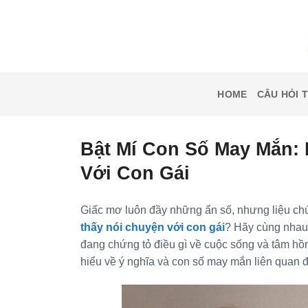
Skip
to
content
HOME
CÂU HỎI 
Bật Mí Con Số May Mắn:
Với Con Gái
Giấc mơ luôn đầy những ẩn số, nhưng liệu chú
thấy nói chuyện với con gái
? Hãy cùng nhau 
đang chứng tỏ điều gì về cuộc sống và tâm hồ
hiểu về ý nghĩa và con số may mắn liên quan 