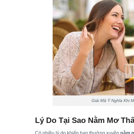
Giải Mã Ý Nghĩa Khi 
Lý Do Tại Sao Nằm Mơ Thấ
Có nhiều lý do khiến bạn thường xuyên
nằm m