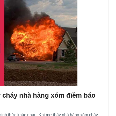
y cháy nhà hàng xóm điềm báo
hình thức khác nhau. Khi mơ thấy nhà hàng xóm cháy,