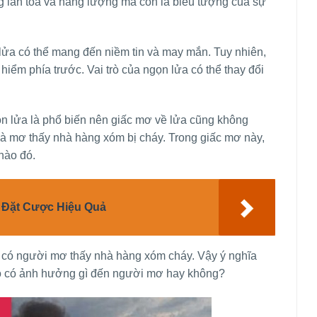
g lan tỏa và năng lượng mà còn là biểu tượng của sự
ửa có thể mang đến niềm tin và may mắn. Tuy nhiên,
ểm phía trước. Vai trò của ngọn lửa có thể thay đổi
n lửa là phổ biến nên giấc mơ về lửa cũng không
là mơ thấy nhà hàng xóm bị cháy. Trong giấc mơ này,
 nào đó.
à Đặt Cược Hiệu Quả
 có người mơ thấy nhà hàng xóm cháy. Vậy ý nghĩa
Nó có ảnh hưởng gì đến người mơ hay không?