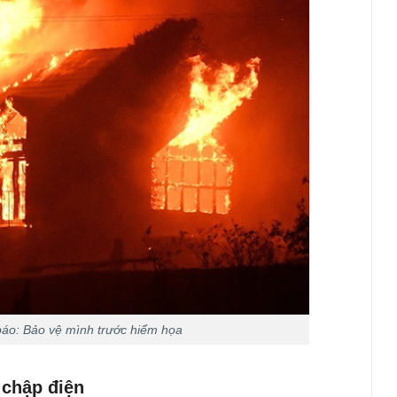
báo: Bảo vệ mình trước hiểm họa
 chập điện