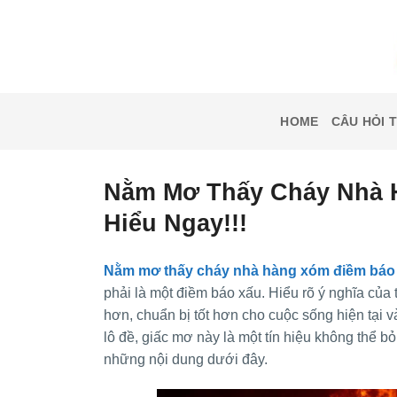
Skip
to
content
HOME
CÂU HỎI 
Nằm Mơ Thấy Cháy Nhà 
Hiểu Ngay!!!
Nằm mơ thấy cháy nhà hàng xóm điềm báo 
phải là một điềm báo xấu. Hiểu rõ ý nghĩa của
hơn, chuẩn bị tốt hơn cho cuộc sống hiện tại v
lô đề, giấc mơ này là một tín hiệu không thể 
những nội dung dưới đây.