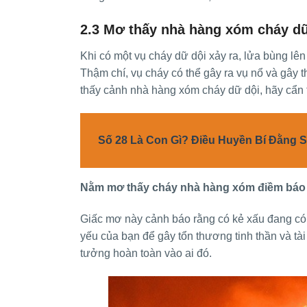
2.3 Mơ thấy nhà hàng xóm cháy dữ
Khi có một vụ cháy dữ dội xảy ra, lửa bùng lên
Thậm chí, vụ cháy có thể gây ra vụ nổ và gây t
thấy cảnh nhà hàng xóm cháy dữ dội, hãy cẩn 
Số 28 Là Con Gì? Điều Huyền Bí Đằng 
Nằm mơ thấy cháy nhà hàng xóm điềm báo
Giấc mơ này cảnh báo rằng có kẻ xấu đang có 
yếu của bạn để gây tổn thương tinh thần và tài 
tưởng hoàn toàn vào ai đó.