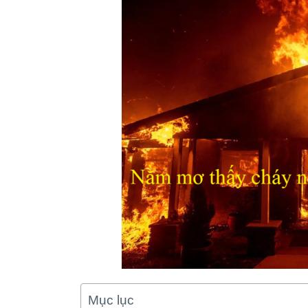
Mục lục