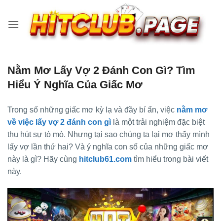
Skip
to
content
Nằm Mơ Lấy Vợ 2 Đánh Con Gì? Tìm
Hiểu Ý Nghĩa Của Giấc Mơ
Trong số những giấc mơ kỳ lạ và đầy bí ẩn, việc
nằm mơ
về việc lấy vợ 2 đánh con gì
là một trải nghiệm đặc biệt
thu hút sự tò mò. Nhưng tại sao chúng ta lại mơ thấy mình
lấy vợ lần thứ hai? Và ý nghĩa con số của những giấc mơ
này là gì? Hãy cùng
hitclub61.com
tìm hiểu trong bài viết
này.