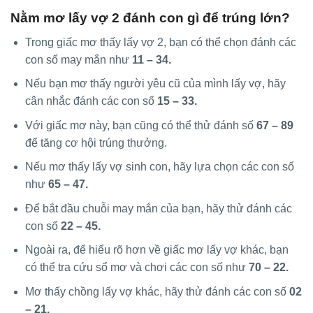
Nằm mơ lấy vợ 2 đánh con gì để trúng lớn?
Trong giấc mơ thấy lấy vợ 2, bạn có thể chọn đánh các
con số may mắn như
11 – 34.
Nếu bạn mơ thấy người yêu cũ của mình lấy vợ, hãy
cân nhắc đánh các con số
15 – 33.
Với giấc mơ này, bạn cũng có thể thử đánh số
67 – 89
để tăng cơ hội trúng thưởng.
Nếu mơ thấy lấy vợ sinh con, hãy lựa chọn các con số
như
65 – 47.
Để bắt đầu chuỗi may mắn của bạn, hãy thử đánh các
con số
22 – 45.
Ngoài ra, để hiểu rõ hơn về giấc mơ lấy vợ khác, bạn
có thể tra cứu sổ mơ và chơi các con số như
70 – 22.
Mơ thấy chồng lấy vợ khác, hãy thử đánh các con số
02
– 21.