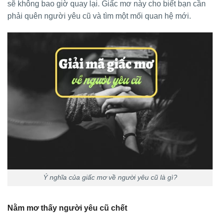
sẽ không bao giờ quay lại. Giấc mơ này cho biết bạn cần
phải quên người yêu cũ và tìm một mối quan hệ mới.
Ý nghĩa của giấc mơ về người yêu cũ là gì?
Nằm mơ thấy người yêu cũ chết