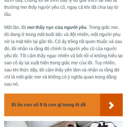
dưới đây, chúng tôi sẽ trình bày lý do giải thích tại sao ta
thường mơ thấy người yêu cũ, ngay cả khi đã chia tay từ
lâu.
Một lần, tôi
mơ thấy nyc của người yêu
. Trong giấc mơ,
tôi đang ở trong một buổi tiệc và đột nhiên, một người phụ
nữ lạ mặt tiến lại gần tôi. Cô ấy trông rất quen thuộc và sau
đó, tôi nhận ra rằng đó chính là người yêu cũ của người
yêu tôi. Tôi cảm thấy ngạc nhiên và bối rối vì không hiểu tại
sao cô ấy lại xuất hiện trong giấc mơ của tôi. Tuy nhiên,
sau khi thức dậy, tôi cảm thấy yên tâm và nhận ra rằng đó
chỉ là một giấc mơ và không có ý nghĩa quan trọng đằng
sau nó.
Bí ẩn con số 9 là con gì trong lô đề