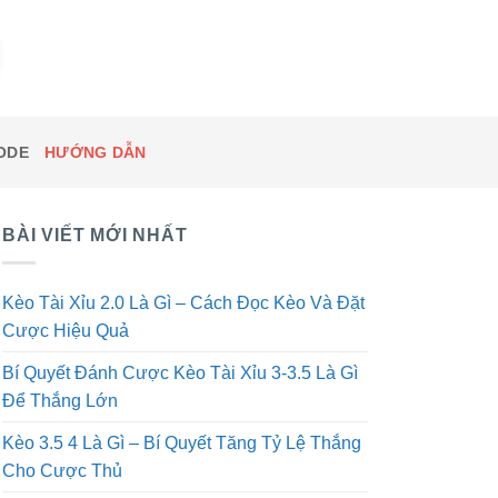
ODE
HƯỚNG DẪN
BÀI VIẾT MỚI NHẤT
Kèo Tài Xỉu 2.0 Là Gì – Cách Đọc Kèo Và Đặt
Cược Hiệu Quả
Bí Quyết Đánh Cược Kèo Tài Xỉu 3-3.5 Là Gì
Để Thắng Lớn
Kèo 3.5 4 Là Gì – Bí Quyết Tăng Tỷ Lệ Thắng
Cho Cược Thủ