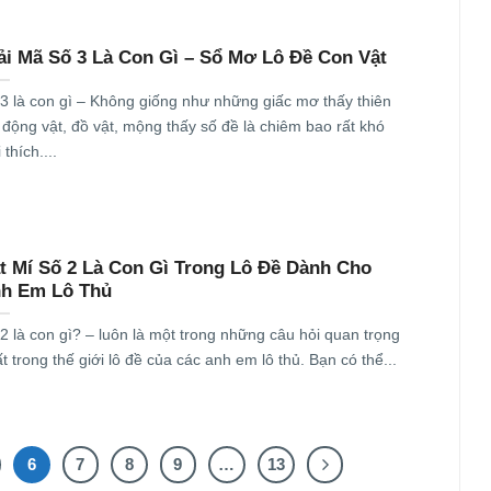
ải Mã Số 3 Là Con Gì – Sổ Mơ Lô Đề Con Vật
3 là con gì – Không giống như những giấc mơ thấy thiên
, động vật, đồ vật, mộng thấy số đề là chiêm bao rất khó
 thích....
t Mí Số 2 Là Con Gì Trong Lô Đề Dành Cho
h Em Lô Thủ
2 là con gì? – luôn là một trong những câu hỏi quan trọng
t trong thế giới lô đề của các anh em lô thủ. Bạn có thể...
6
7
8
9
…
13