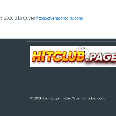
© 2026 Bản Quyền
https://zvenigorod.ru.com/
© 2026 Bản Quyền
https://zvenigorod.ru.com/