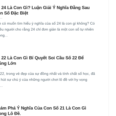
 24 Là Con Gì? Luận Giải Ý Nghĩa Đằng Sau
n Số Đặc Biệt
 có muốn tìm hiểu ý nghĩa của số 24 là con gì không? Có
ều người cho rằng 24 chỉ đơn giản là một con số tự nhiên
ng...
 22 Là Con Gì Bí Quyết Soi Cầu Số 22 Để
úng Lớn
22, trong vẻ đẹp của sự đồng nhất và tính chất số học, đã
 hút sự chú ý của những người chơi lô đề với hy vọng
..
ám Phá Ý Nghĩa Của Con Số 21 Là Con Gì
ong Lô Đề.