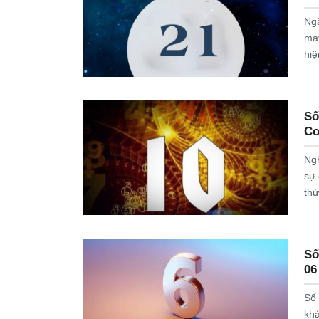
Ngà
may
hiệ
Số
Co
Ngh
sự 
thứ
Số
06
Số 
khá