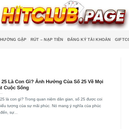
THƯỜNG GẶP
RÚT – NẠP TIỀN
ĐĂNG KÝ TÀI KHOẢN
GIFTC
 25 Là Con Gì? Ảnh Hưởng Của Số 25 Về Mọi
t Cuộc Sống
25 là con gì? Trong quan niệm dân gian, số 25 được coi
biểu tượng của sự mãi phúc. Nó mang ý nghĩa của phúc
 đến, sự...