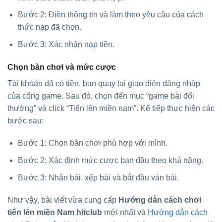
Bước 2: Điền thông tin và làm theo yêu cầu của cách
thức nạp đã chọn.
Bước 3: Xác nhận nạp tiền.
Chọn bàn chơi và mức cược
Tài khoản đã có tiền, bạn quay lại giao diện đăng nhập
của cổng game. Sau đó, chọn đến mục “game bài đổi
thưởng” và click “Tiến lên miền nam”. Kế tiếp thực hiện các
bước sau:
Bước 1: Chọn bàn chơi phù hợp với mình.
Bước 2: Xác định mức cược ban đầu theo khả năng.
Bước 3: Nhận bài, xếp bài và bắt đầu ván bài.
Như vậy, bài viết vừa cung cấp
Hướng dẫn cách chơi
tiến lên miền Nam hitclub
mới nhất và
Hướng dẫn cách