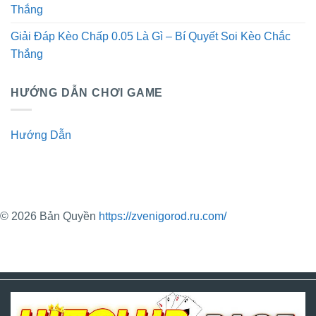
Thắng
Giải Đáp Kèo Chấp 0.05 Là Gì – Bí Quyết Soi Kèo Chắc
Thắng
HƯỚNG DẪN CHƠI GAME
Hướng Dẫn
© 2026 Bản Quyền
https://zvenigorod.ru.com/