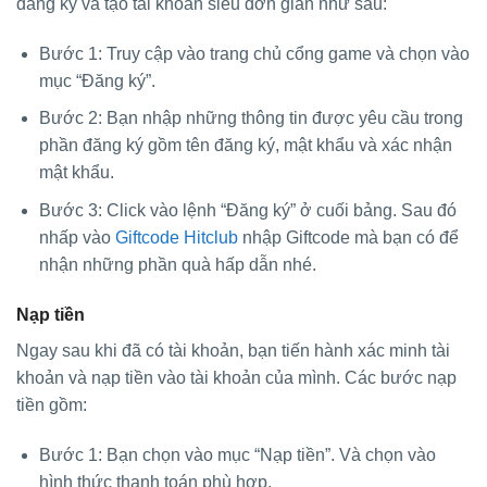
đăng ký và tạo tài khoản siêu đơn giản như sau:
Bước 1: Truy cập vào trang chủ cổng game và chọn vào
mục “Đăng ký”.
Bước 2: Bạn nhập những thông tin được yêu cầu trong
phần đăng ký gồm tên đăng ký, mật khẩu và xác nhận
mật khẩu.
Bước 3: Click vào lệnh “Đăng ký” ở cuối bảng. Sau đó
nhấp vào
Giftcode Hitclub
nhập Giftcode mà bạn có để
nhận những phần quà hấp dẫn nhé.
Nạp tiền
Ngay sau khi đã có tài khoản, bạn tiến hành xác minh tài
khoản và nạp tiền vào tài khoản của mình. Các bước nạp
tiền gồm:
Bước 1: Bạn chọn vào mục “Nạp tiền”. Và chọn vào
hình thức thanh toán phù hợp.