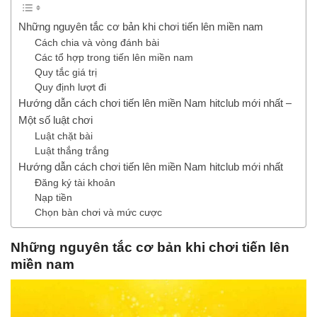
Những nguyên tắc cơ bản khi chơi tiến lên miền nam
Cách chia và vòng đánh bài
Các tổ hợp trong tiến lên miền nam
Quy tắc giá trị
Quy định lượt đi
Hướng dẫn cách chơi tiến lên miền Nam hitclub mới nhất –
Một số luật chơi
Luật chặt bài
Luật thắng trắng
Hướng dẫn cách chơi tiến lên miền Nam hitclub mới nhất
Đăng ký tài khoản
Nạp tiền
Chọn bàn chơi và mức cược
Những nguyên tắc cơ bản khi chơi tiến lên
miền nam