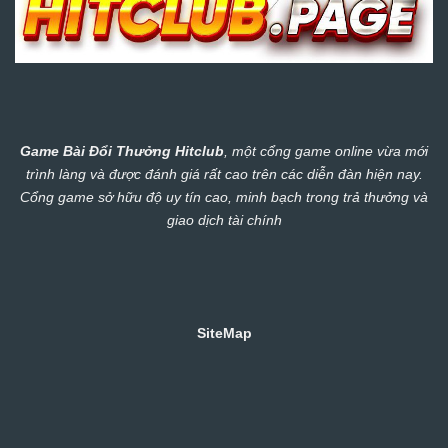
Game Bài Đổi Thưởng
Hitclub
, một cổng game online vừa mới
trình làng và được đánh giá rất cao trên các diễn đàn hiện nay.
Cổng game sở hữu độ uy tín cao, minh bạch trong trả thưởng và
giao dịch tài chính
SiteMap