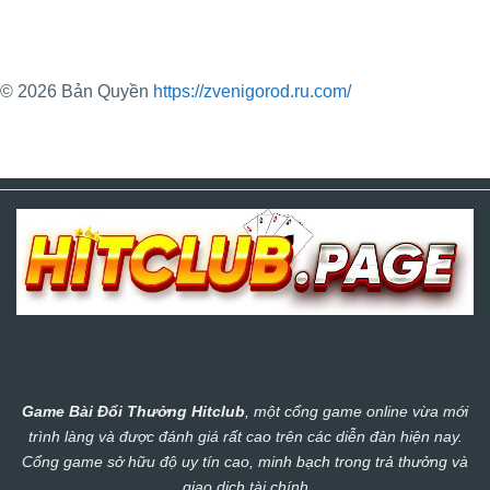
© 2026 Bản Quyền
https://zvenigorod.ru.com/
Game Bài Đổi Thưởng
Hitclub
, một cổng game online vừa mới
trình làng và được đánh giá rất cao trên các diễn đàn hiện nay.
Cổng game sở hữu độ uy tín cao, minh bạch trong trả thưởng và
giao dịch tài chính