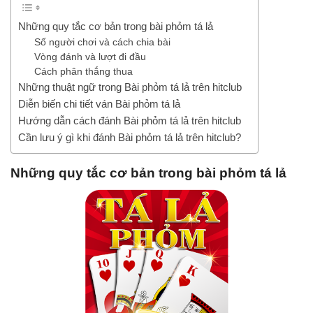
Những quy tắc cơ bản trong bài phỏm tá lả
Số người chơi và cách chia bài
Vòng đánh và lượt đi đầu
Cách phân thắng thua
Những thuật ngữ trong Bài phỏm tá lả trên hitclub
Diễn biến chi tiết ván Bài phỏm tá lả
Hướng dẫn cách đánh Bài phỏm tá lả trên hitclub
Cần lưu ý gì khi đánh Bài phỏm tá lả trên hitclub?
Những quy tắc cơ bản trong bài phỏm tá lả