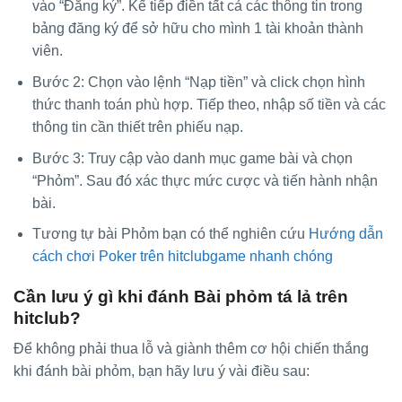
vào “Đăng ký”. Kế tiếp điền tất cả các thông tin trong
bảng đăng ký để sở hữu cho mình 1 tài khoản thành
viên.
Bước 2: Chọn vào lệnh “Nạp tiền” và click chọn hình
thức thanh toán phù hợp. Tiếp theo, nhập số tiền và các
thông tin cần thiết trên phiếu nạp.
Bước 3: Truy cập vào danh mục game bài và chọn
“Phỏm”. Sau đó xác thực mức cược và tiến hành nhận
bài.
Tương tự bài Phỏm bạn có thể nghiên cứu
Hướng dẫn
cách chơi Poker trên hitclubgame nhanh chóng
Cần lưu ý gì khi đánh Bài phỏm tá lả trên
hitclub?
Để không phải thua lỗ và giành thêm cơ hội chiến thắng
khi đánh bài phỏm, bạn hãy lưu ý vài điều sau: