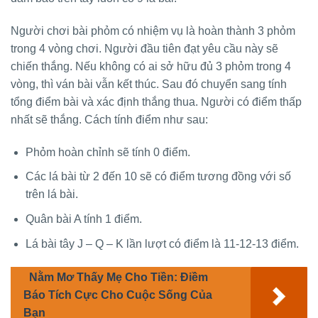
Người chơi bài phỏm có nhiệm vụ là hoàn thành 3 phỏm
trong 4 vòng chơi. Người đầu tiên đạt yêu cầu này sẽ
chiến thắng. Nếu không có ai sở hữu đủ 3 phỏm trong 4
vòng, thì ván bài vẫn kết thúc. Sau đó chuyển sang tính
tổng điểm bài và xác định thắng thua. Người có điểm thấp
nhất sẽ thắng. Cách tính điểm như sau:
Phỏm hoàn chỉnh sẽ tính 0 điểm.
Các lá bài từ 2 đến 10 sẽ có điểm tương đồng với số
trên lá bài.
Quân bài A tính 1 điểm.
Lá bài tây J – Q – K lần lượt có điểm là 11-12-13 điểm.
Nằm Mơ Thấy Mẹ Cho Tiền: Điềm
Báo Tích Cực Cho Cuộc Sống Của
Bạn